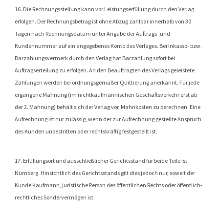
16. Die Rechnungsstellung kann vor Leistungserfüllung durch den Verlag
erfolgen. Der Rechnungsbetrag ist ohne Abzug zahlbar innerhalb von 30
Tagen nach Rechnungsdatum unter Angabe der Auftrags- und
Kundennummer auf ein angegebenes Konto des Verlages. Bei Inkasso- bzw.
Barzahlungsvermerk durch den Verlag hat Barzahlung sofort bei
Auftragserteilung zu erfolgen. An den Beauftragten des Verlags geleistete
Zahlungen werden bei ordnungsgemäßer Quittierung anerkannt. Für jede
ergangene Mahnung (im nichtkaufmännischen Geschäftsverkehr erst ab
der 2. Mahnung) behält sich der Verlag vor, Mahnkosten zu berechnen. Eine
Aufrechnung ist nur zulässig, wenn der zur Aufrechnung gestellte Anspruch
des Kunden unbestritten oder rechtskräftig festgestellt ist.
17. Erfüllungsort und ausschließlicher Gerichtsstand für beide Teile ist
Nürnberg. Hinsichtlich des Gerichtsstands gilt dies jedoch nur, soweit der
Kunde Kaufmann, juristische Person des öffentlichen Rechts oder öffentlich-
rechtliches Sondervermögen ist.