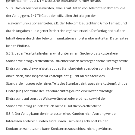
gemeinsam mit der DTM Deutsche Tele Medien GmbH heraus.
5.3.2. Die Verzeichnisse werden jeweils mit Daten von Telefonteilnehmern, die
der Verlag gem. § 47 TKG aus den offiziellen Unterlagen der
Telekommunikationsanbieter, z.B. der Telekom Deutschland GmbH erhält und
durch Angaben aus eigener Recherche ergänzt, erstellt. Der Verlag hat auf den
Inhalt dieser durch die Telekommunikationsanbieter übermittelten Datensätze
keinen Einfluss.
5.3.3. Jeder Telefonteilnehmer wird unter einem Suchwort als kostenfreier
Standardeintrag veröffentlicht. Drucktechnisch hervorgehobene Einträge sowie
Eintragungen, die vom Wortlaut des Standardeintrages oder vom Suchwort
abweichen, sind insgesamt kostenpflichtig. Tritt an die Stelle des
Standardeintrages oder eines Teils des Standardeintrages eine kostenpflichtige
Eintragung oder wird der Standardeintrag durch eine kostenpflichtige
Eintragung auf sonstige Weise verändert oder ergänzt, so wird der
Standardeintrag grundsätzlich nicht zusätzlich veröffentlicht.
5.3.4. Der Verlag kann den Interessen eines Kunden nicht Vorrang vor den
Interessen anderer Kunden einräumen. Der Verlag schuldet keinen
Konkurrenzschutz und kann Konkurrenzausschluss nicht gewähren.