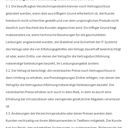
3.1. Die beauftragten Verzeichnisprodukte können nach Vertragsschluss
geändert werden, wenn dies aus triftigem Grund erforderlich ist, der Kunde
hierdurch nicht schlechter gestellt und von dem ursprünglichen Produkt nicht
deutlich zum Nachteil des Kunden abgewichen wird. Ein triftiger Grund liegt
insbesondere vor, wenn technische Neuerungen für die geschuldeten
Leistungen angewendet werden, die Stabilität und Sicherheit der IT-Systeme
des Verlags oder die von Erfüllungsgehilfen des Verlags dauerhaft beeinträchtigt
ist oder, wenn Dritte, von denen der Verlag für die Vertragsdurchführung
notwendige Vorleistungen bezieht, ihr Leistungsangebot ändern.
3.2. Der Verlag ist berechtigt, die vereinbarten Preise nach Vertragsschluss in
dem Umfang zu erhöhen, wie Preissteigerungen Dritter erfolgen, von denen der
Verlag für die Vertragsdurchführung notwendige Vorleistungen bezieht. Die
vereinbarten Preise erhöhen sich auch in dem Maß, in dem es durch eine
Erhöhung der Umsatzsteuer oder zwingender gesetzlicher Abgaben veranlasst
ist.
3.3. Änderungen der Verzeichnisprodukte oder deren Preisen werden dem
Kunden rechtzeitig vor ihrem Wirksamwerden in Textform mitgeteilt. Der Kunde
hat das Recht, den mitgeteilten Änderungen zu widersprechen. Widerspricht der