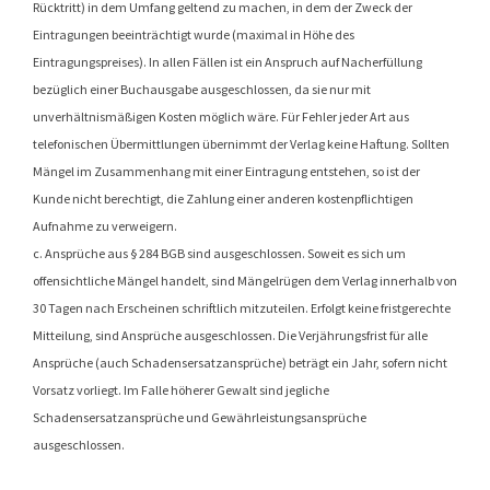
Rücktritt) in dem Umfang geltend zu machen, in dem der Zweck der
Eintragungen beeinträchtigt wurde (maximal in Höhe des
Eintragungspreises). In allen Fällen ist ein Anspruch auf Nacherfüllung
bezüglich einer Buchausgabe ausgeschlossen, da sie nur mit
unverhältnismäßigen Kosten möglich wäre. Für Fehler jeder Art aus
telefonischen Übermittlungen übernimmt der Verlag keine Haftung. Sollten
Mängel im Zusammenhang mit einer Eintragung entstehen, so ist der
Kunde nicht berechtigt, die Zahlung einer anderen kostenpflichtigen
Aufnahme zu verweigern.
c. Ansprüche aus § 284 BGB sind ausgeschlossen. Soweit es sich um
offensichtliche Mängel handelt, sind Mängelrügen dem Verlag innerhalb von
30 Tagen nach Erscheinen schriftlich mitzuteilen. Erfolgt keine fristgerechte
Mitteilung, sind Ansprüche ausgeschlossen. Die Verjährungsfrist für alle
Ansprüche (auch Schadensersatzansprüche) beträgt ein Jahr, sofern nicht
Vorsatz vorliegt. Im Falle höherer Gewalt sind jegliche
Schadensersatzansprüche und Gewährleistungsansprüche
ausgeschlossen.