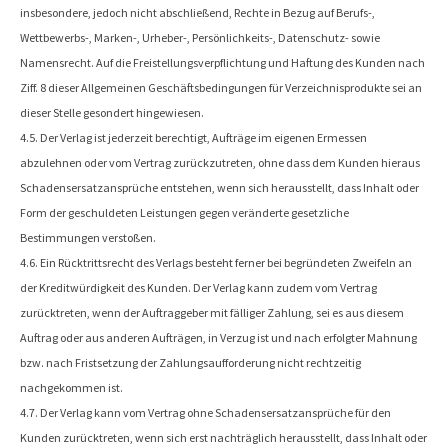
insbesondere, jedoch nicht abschließend, Rechte in Bezug auf Berufs-,
Wettbewerbs-, Marken-, Urheber-, Persönlichkeits-, Datenschutz- sowie
Namensrecht. Auf die Freistellungsverpflichtung und Haftung des Kunden nach
Ziff. 8 dieser Allgemeinen Geschäftsbedingungen für Verzeichnisprodukte sei an
dieser Stelle gesondert hingewiesen.
4.5. Der Verlag ist jederzeit berechtigt, Aufträge im eigenen Ermessen
abzulehnen oder vom Vertrag zurückzutreten, ohne dass dem Kunden hieraus
Schadensersatzansprüche entstehen, wenn sich herausstellt, dass Inhalt oder
Form der geschuldeten Leistungen gegen veränderte gesetzliche
Bestimmungen verstoßen.
4.6. Ein Rücktrittsrecht des Verlags besteht ferner bei begründeten Zweifeln an
der Kreditwürdigkeit des Kunden. Der Verlag kann zudem vom Vertrag
zurücktreten, wenn der Auftraggeber mit fälliger Zahlung, sei es aus diesem
Auftrag oder aus anderen Aufträgen, in Verzug ist und nach erfolgter Mahnung
bzw. nach Fristsetzung der Zahlungsaufforderung nicht rechtzeitig
nachgekommen ist.
4.7. Der Verlag kann vom Vertrag ohne Schadensersatzansprüche für den
Kunden zurücktreten, wenn sich erst nachträglich herausstellt, dass Inhalt oder