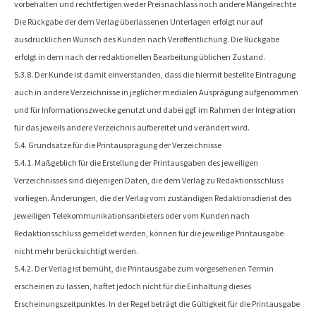
vorbehalten und rechtfertigen weder Preisnachlass noch andere Mängelrechte
Die Rückgabe der dem Verlag überlassenen Unterlagen erfolgt nur auf
ausdrücklichen Wunsch des Kunden nach Veröffentlichung. Die Rückgabe
erfolgt in dem nach der redaktionellen Bearbeitung üblichen Zustand.
5.3.8. Der Kunde ist damit einverstanden, dass die hiermit bestellte Eintragung
auch in andere Verzeichnisse in jeglicher medialen Ausprägung aufgenommen
und für Informationszwecke genutzt und dabei ggf. im Rahmen der Integration
für das jeweils andere Verzeichnis aufbereitet und verändert wird.
5.4. Grundsätze für die Printausprägung der Verzeichnisse
5.4.1. Maßgeblich für die Erstellung der Printausgaben des jeweiligen
Verzeichnisses sind diejenigen Daten, die dem Verlag zu Redaktionsschluss
vorliegen. Änderungen, die der Verlag vom zuständigen Redaktionsdienst des
jeweiligen Telekommunikationsanbieters oder vom Kunden nach
Redaktionsschluss gemeldet werden, können für die jeweilige Printausgabe
nicht mehr berücksichtigt werden.
5.4.2. Der Verlag ist bemüht, die Printausgabe zum vorgesehenen Termin
erscheinen zu lassen, haftet jedoch nicht für die Einhaltung dieses
Erscheinungszeitpunktes. In der Regel beträgt die Gültigkeit für die Printausgabe