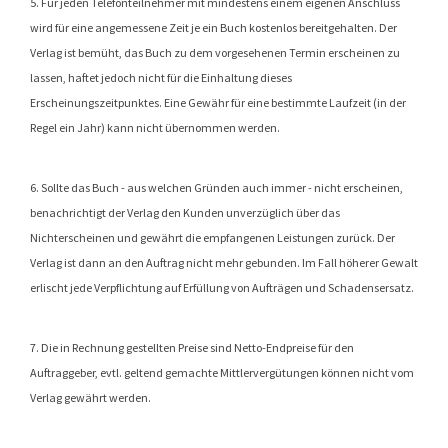
5. Für jeden Telefonteilnehmer mit mindestens einem eigenen Anschluss
wird für eine angemessene Zeit je ein Buch kostenlos bereitgehalten. Der
Verlag ist bemüht, das Buch zu dem vorgesehenen Termin erscheinen zu
lassen, haftet jedoch nicht für die Einhaltung dieses
Erscheinungszeitpunktes. Eine Gewähr für eine bestimmte Laufzeit (in der
Regel ein Jahr) kann nicht übernommen werden.
6. Sollte das Buch - aus welchen Gründen auch immer - nicht erscheinen,
benachrichtigt der Verlag den Kunden unverzüglich über das
Nichterscheinen und gewährt die empfangenen Leistungen zurück. Der
Verlag ist dann an den Auftrag nicht mehr gebunden. Im Fall höherer Gewalt
erlischt jede Verpflichtung auf Erfüllung von Aufträgen und Schadensersatz.
7. Die in Rechnung gestellten Preise sind Netto-Endpreise für den
Auftraggeber, evtl. geltend gemachte Mittlervergütungen können nicht vom
Verlag gewährt werden.