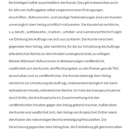
Rechtsfolgen haftet ausschließlich der Kunde. Dies gilt insbesondere auch
für alle vom Auftraggeber selbst vorgenommenen Eintragungen.
Anschriften-, Rufnummern- und sonstige Textänderungen sind vom Kunden
unverzüglich dem Verlag schriftlich mitzuteilen. Der Kunde hat rechtliche,
v.a. berufs-, wettbewerbs-, marken-, urheber- und namensrechtliche Fragen
vor Erteilung des Auftrags von sich aus zu klären. Der Kunde versichert
gegenüber dem Verlag, über sämtliche, für die zur Umsetzung des Auftrags
erforderlichen Rechte an den Inhalten uneingeschränkt zu verfügen.
Werden Mehrwert-Rufnummern in Werbeanzeigen veröffentlicht,
verpflichtet sich der Kunde, die Pflichtangaben zu den Preisen gemäß TKG
einzuhalten und zu veröffentlichen. Der Kunde überträgt dem Verlag
sämtliche zur Umsetzung des Auftrags, insbesondere bezüglich der darin
enthaltenen Inhalte, erforderlichen Rechte. Im Falle der Inanspruchnahme
durch Dritte, die ihre Ansprüche im Zusammenhang mit den
veröffentlichten Inhalten gegen den Verlag geltend machen, haftet allein
der Kunde und verpflichtet sich, den Verlag von Ansprüchen Dritter sowie
den Kosten der notwendigen Rechtsverteidigung freizustellen. Die
Versicherung gegenüber dem Verlag bzw. die Freistellung gilt gleichermaßen