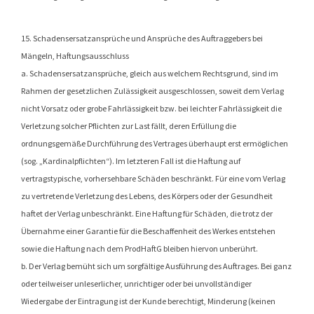
15. Schadensersatzansprüche und Ansprüche des Auftraggebers bei
Mängeln, Haftungsausschluss
a. Schadensersatzansprüche, gleich aus welchem Rechtsgrund, sind im
Rahmen der gesetzlichen Zulässigkeit ausgeschlossen, soweit dem Verlag
nicht Vorsatz oder grobe Fahrlässigkeit bzw. bei leichter Fahrlässigkeit die
Verletzung solcher Pflichten zur Last fällt, deren Erfüllung die
ordnungsgemäße Durchführung des Vertrages überhaupt erst ermöglichen
(sog. „Kardinalpflichten“). Im letzteren Fall ist die Haftung auf
vertragstypische, vorhersehbare Schäden beschränkt. Für eine vom Verlag
zu vertretende Verletzung des Lebens, des Körpers oder der Gesundheit
haftet der Verlag unbeschränkt. Eine Haftung für Schäden, die trotz der
Übernahme einer Garantie für die Beschaffenheit des Werkes entstehen
sowie die Haftung nach dem ProdHaftG bleiben hiervon unberührt.
b. Der Verlag bemüht sich um sorgfältige Ausführung des Auftrages. Bei ganz
oder teilweiser unleserlicher, unrichtiger oder bei unvollständiger
Wiedergabe der Eintragung ist der Kunde berechtigt, Minderung (keinen