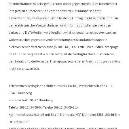
für Informationszwecke genutzt und dabei gegebenenfalls im Rahmen der
Integration aufbereitet und verändert wird. Der Kunde ist damit
einverstanden, dass seine hiermit bestellte Eintragung bzw. deren Inhalt in
den elektronischen Verzeichnissen und Informationsdiensten von dem
Verlag und DeTeMedien veröffentlicht wird, ungeachtet eines eventuellen
Widerspruches gegen die Veröffentlichung des Standardeintrages in
elektronischen Verzeichnissen (§ 104 TKG). Falls ein Link auf die Homepage
des Kunden hergestellt werden sollte, ist der Verlag für das Funktionieren,
den Inhalt und die Form der Homepage, sowie deren Anbindung an das Netz
nicht verantwortlich.
Telefonbuch Verlag Hans Müller GmbH & Co. KG, Pretzfelder Straße 7 – 11,
90425 Nürnberg
Postanschrift: 90327 Nürnberg
Telefon (09 11) 34 09-0 / Telefax (09 11) 34 09-2 14
Kommanditgesellschaft mit Sitz in Nürnberg, HRA Nürnberg 3888, USt-Id-Nr.:
DE 133251977
persönlich haftende Gesellschafter: HM-Beteiligungs-GmbH, Sitz Nürnberg,