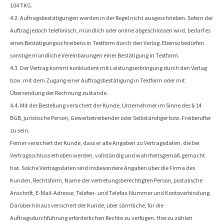
104 TKG.
4.2. Auftragsbestätigungen werden in der Regel nicht ausgeschrieben. Sofern der
Auftrag jedoch telefonisch, mündlich oder online abgeschlossen wird, bedarf es
eines Bestätigungsschreibens in Textform durch den Verlag. Ebenso bedürfen
sonstige mündliche Vereinbarungen einer Bestätigung in Textform.
4.3. Der Vertrag kommt konkludent mit Leistungserbringung durch den Verlag
bzw. mit dem Zugang einer Auftragsbestätigung in Textform oder mit
Übersendung der Rechnung zustande.
4.4. Mit der Bestellung versichert der Kunde, Unternehmer im Sinne des § 14
BGB, juristische Person, Gewerbetreibender oder Selbständiger bzw. Freiberufler
zu sein.
Ferner versichert der Kunde, dass er alle Angaben zu Vertragsdaten, die bei
Vertragsschluss erhoben werden, vollständig und wahrheitsgemäß gemacht
hat. Solche Vertragsdaten sind insbesondere Angaben über die Firma des
Kunden, Rechtsform, Name der vertretungsberechtigten Person, postalische
Anschrift, E-Mail-Adresse, Telefon- und Telefax-Nummer und Kontoverbindung.
Darüber hinaus versichert der Kunde, über sämtliche, für die
Auftragsdurchführung erforderlichen Rechte zu verfügen. Hierzu zählen