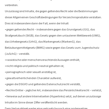
verbreiten.
Unzulässig sind Inhalte, die gegen geltendes Recht oder die Bestimmungen
dieser Allgemeinen Geschäftsbedingungen für Verzeichnisprodukte verstoßen.
Dies ist insbesondere dann der Fall, wenn der Inhalt
• gegen geltendes Recht – insbesondere gegen das Grundgesetz (GG), das
Strafgesetzbuch (StGB), das Gesetz gegen den unlauteren Wettbewerb (UWG),
das Urhebergesetz (UrhG), das Markengesetz (MarkenG), das
Betäubungsmittelgesetz (BtMG) sowie gegen das Gesetz zum Jugendschutz
(JuSchG) – verstößt.
• rassistische oder menschenverachtende Aussagen enthält,
• nicht religiös und politisch neutral gehalten ist,
• pornographisch oder sexuell anstößig ist,
• gewaltverherrlichenden Charakter aufweist,
• gegen die DSGVO und geltendes Datenschutzrecht verstößt,
• Rechte Dritter – jeglicher Art, insbesondere das Persönlichkeitsrecht – verletzt,
• Verweise auf andere Internetseiten (Hyperlinks) setzt, auf denen unzulässige
Inhalte im Sinne dieser Ziffer veröffentlicht werden.
Dem Verlag obliegt weder eine vertragliche noch eine anderweitige