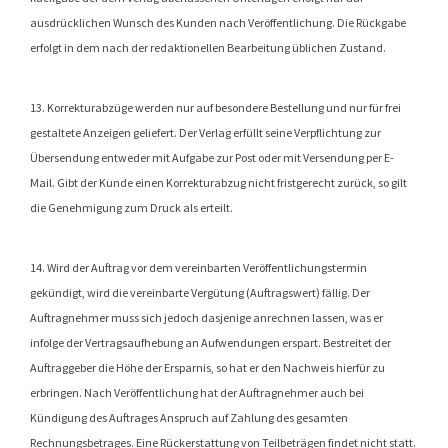
ausdrücklichen Wunsch des Kunden nach Veröffentlichung. Die Rückgabe
erfolgt in dem nach der redaktionellen Bearbeitung üblichen Zustand.
13. Korrekturabzüge werden nur auf besondere Bestellung und nur für frei
gestaltete Anzeigen geliefert. Der Verlag erfüllt seine Verpflichtung zur
Übersendung entweder mit Aufgabe zur Post oder mit Versendung per E-
Mail. Gibt der Kunde einen Korrekturabzug nicht fristgerecht zurück, so gilt
die Genehmigung zum Druck als erteilt.
14. Wird der Auftrag vor dem vereinbarten Veröffentlichungstermin
gekündigt, wird die vereinbarte Vergütung (Auftragswert) fällig. Der
Auftragnehmer muss sich jedoch dasjenige anrechnen lassen, was er
infolge der Vertragsaufhebung an Aufwendungen erspart. Bestreitet der
Auftraggeber die Höhe der Ersparnis, so hat er den Nachweis hierfür zu
erbringen. Nach Veröffentlichung hat der Auftragnehmer auch bei
Kündigung des Auftrages Anspruch auf Zahlung des gesamten
Rechnungsbetrages. Eine Rückerstattung von Teilbeträgen findet nicht statt.