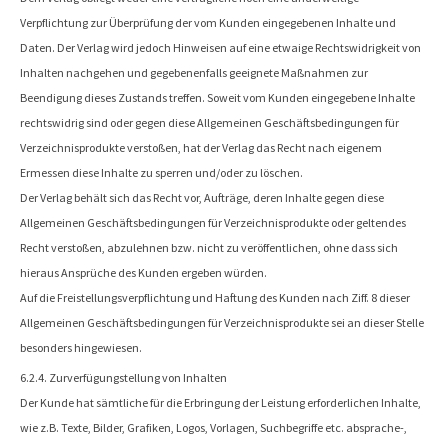
Verpflichtung zur Überprüfung der vom Kunden eingegebenen Inhalte und
Daten. Der Verlag wird jedoch Hinweisen auf eine etwaige Rechtswidrigkeit von
Inhalten nachgehen und gegebenenfalls geeignete Maßnahmen zur
Beendigung dieses Zustands treffen. Soweit vom Kunden eingegebene Inhalte
rechtswidrig sind oder gegen diese Allgemeinen Geschäftsbedingungen für
Verzeichnisprodukte verstoßen, hat der Verlag das Recht nach eigenem
Ermessen diese Inhalte zu sperren und/oder zu löschen.
Der Verlag behält sich das Recht vor, Aufträge, deren Inhalte gegen diese
Allgemeinen Geschäftsbedingungen für Verzeichnisprodukte oder geltendes
Recht verstoßen, abzulehnen bzw. nicht zu veröffentlichen, ohne dass sich
hieraus Ansprüche des Kunden ergeben würden.
Auf die Freistellungsverpflichtung und Haftung des Kunden nach Ziff. 8 dieser
Allgemeinen Geschäftsbedingungen für Verzeichnisprodukte sei an dieser Stelle
besonders hingewiesen.
6.2.4. Zurverfügungstellung von Inhalten
Der Kunde hat sämtliche für die Erbringung der Leistung erforderlichen Inhalte,
wie z.B. Texte, Bilder, Grafiken, Logos, Vorlagen, Suchbegriffe etc. absprache-,