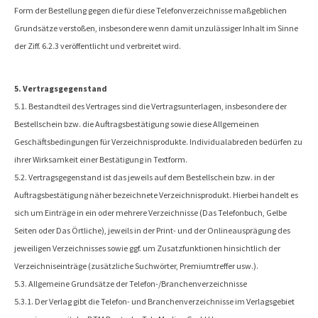
Form der Bestellung gegen die für diese Telefonverzeichnisse maßgeblichen
Grundsätze verstoßen, insbesondere wenn damit unzulässiger Inhalt im Sinne
der Ziff. 6.2.3 veröffentlicht und verbreitet wird.
5. Vertragsgegenstand
5.1. Bestandteil des Vertrages sind die Vertragsunterlagen, insbesondere der
Bestellschein bzw. die Auftragsbestätigung sowie diese Allgemeinen
Geschäftsbedingungen für Verzeichnisprodukte. Individualabreden bedürfen zu
ihrer Wirksamkeit einer Bestätigung in Textform.
5.2. Vertragsgegenstand ist das jeweils auf dem Bestellschein bzw. in der
Auftragsbestätigung näher bezeichnete Verzeichnisprodukt. Hierbei handelt es
sich um Einträge in ein oder mehrere Verzeichnisse (Das Telefonbuch, Gelbe
Seiten oder Das Örtliche), jeweils in der Print- und der Onlineausprägung des
jeweiligen Verzeichnisses sowie ggf. um Zusatzfunktionen hinsichtlich der
Verzeichniseinträge (zusätzliche Suchwörter, Premiumtreffer usw.).
5.3. Allgemeine Grundsätze der Telefon-/Branchenverzeichnisse
5.3.1. Der Verlag gibt die Telefon- und Branchenverzeichnisse im Verlagsgebiet