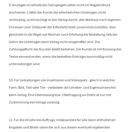
9. Anzeigen innerhalb des Satzspiegels sollen nicht im Negativdruck
erscheinen. Liefert der Kunde die erforderlichen Unterlagen nicht
rechtzeitig, so ermächtigt er den Verlag damit, den Wortlaut nach eigenem
Ermessen zum Zeitpunkt der Erforderlichkeit zusammenzustellen; dies
geschieht in der Regel vier Wochen nach Erteilung der Bestellung, falls bis
dahin die Unterlagen beim Verlag nicht eingetroffen sind. Die
Zahlungspflicht des Kunden bleibt bestehen. Der Kunde ist mit Kürzung des
Textes einverstanden, wenn die bestellten Einträge raummäßig nicht
unterzubringen sind.
10. Für Gestaltungen von Insertionen und Videospots - gleich in welcher
Form: Bild, Text oder Ton - verbleiben die Urheber- und Eigentumsrechte
beim Verlag. Eine Überlassung bzw. Übertragung an Dritte ist nur mit
Zustimmung des Verlags zulässig.
11. Für die Inhalte des Auftrags, insbesondere für alle darin enthaltenen
Angaben und Bilder sowie der sich aus diesen eventuell ergebenden