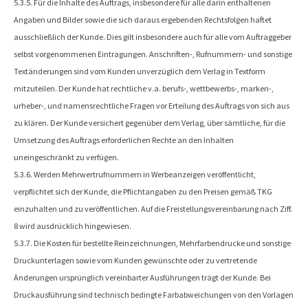
5.3.5. Für die Inhalte des Auftrags, insbesondere für alle darin enthaltenen
Angaben und Bilder sowie die sich daraus ergebenden Rechtsfolgen haftet
ausschließlich der Kunde. Dies gilt insbesondere auch für alle vom Auftraggeber
selbst vorgenommenen Eintragungen. Anschriften-, Rufnummern- und sonstige
Textänderungen sind vom Kunden unverzüglich dem Verlag in Textform
mitzuteilen. Der Kunde hat rechtliche v.a. berufs-, wettbewerbs-, marken-,
urheber-, und namensrechtliche Fragen vor Erteilung des Auftrags von sich aus
zu klären. Der Kunde versichert gegenüber dem Verlag, über sämtliche, für die
Umsetzung des Auftrags erforderlichen Rechte an den Inhalten
uneingeschränkt zu verfügen.
5.3.6. Werden Mehrwertrufnummern in Werbeanzeigen veröffentlicht,
verpflichtet sich der Kunde, die Pflichtangaben zu den Preisen gemäß TKG
einzuhalten und zu veröffentlichen. Auf die Freistellungsvereinbarung nach Ziff.
8 wird ausdrücklich hingewiesen.
5.3.7. Die Kosten für bestellte Reinzeichnungen, Mehrfarbendrucke und sonstige
Druckunterlagen sowie vom Kunden gewünschte oder zu vertretende
Änderungen ursprünglich vereinbarter Ausführungen trägt der Kunde. Bei
Druckausführung sind technisch bedingte Farbabweichungen von den Vorlagen