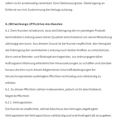
sofern nicht anderweitig vereinbart. Eine Überlassung bzw. Übertragung an
Dritte ist nur mit Zustimmung des Verlags zulässig.
6. (Mitwirkungs-)Pflichten des Kunden
6.1. Dem Kunden ist bekannt, dass die Erbringung der im jeweiligen Produkt
beinhalteten Leistung sowie deren Qualität entscheidend von seiner Mitwirkung
abhängig sein kann. Aus diesem Grund ist der Kunde verpflichtet, den Verlag bei
der Erbringung der vereinbarten Leistung nach besten Kräften zu unterstützen,
die in seiner Betriebs- und Risikosphäre liegenden, zur ordnungsgemäßen
Auftragsdurchführung erforderlichen Voraussetzungen zu schaffen und darüber
hinaus die ihm nach diesen Allgemeinen Geschäftsbedingungen für
Verzeichnisprodukte auferlegten Pflichten rechtzeitig und vollständig zu
erfüllen.
6.2. Zu diesen Pflichten zählen insbesondere, jedoch nicht abschließend,
folgende Pflichten:
6.2.1. Vertragsdaten:
Der Kunde ist verpflichtet, alle bei Abschluss des Vertrages abgefragten
Vertragsdaten bei Vertragsschluss vollständig und wahrheitsgemäß anzugeben.