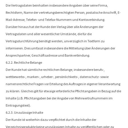
Die Vertragsdaten beinhalten insbesondere Angaben über seine Firma,
Rechtsform, Name der vertretungsberechtigten Person, postalische Anschrift, E-
Mail-Adresse, Telefon- und Telefax-Nummern und Kontoverbindung.
Darüber hinaus hat der Kunde den Verlag über alle Änderungen der
Vertragsdaten und aller wesentlicher Umstände, die für die
Vertragsdurchführung benötigt werden, unverzüglich in Textform zu
informieren. Dies umfasst insbesondere die Mitteilung über Änderungen der
Ansprechpartner, Geschäftsadresse und Bankverbindung.
6.2.2. Rechtliche Belange
Der Kunde hat sämtliche rechtlichen Belange, insbesondere berufs-,
wettbewerbs-, marken-, urheber-, persönlichkeits-, datenschutz- sowie
namensrechtliche Fragen vor Erteilung des Auftrages in eigener Verantwortung
zu klären. Gleiches gilt für etwaige erforderliche Pflichtangaben in Bezug auf die
Inhalte (z.B. Pflichtangaben bei der Angabe von Mehrwertrufnummern im
Eintragungstext).
6.2.3. Unzulässige Inhalte
Der Kunde ist weiterhin dazu verpflichtet durch die Inhalte der
Verzeichnisprodukte keine unzulässigen Inhalte zu veröffentlichen oder zu