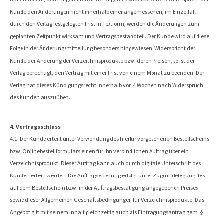
Kunde den Änderungen nicht innerhalb einer angemessenen, im Einzelfall
durch den Verlag festgelegten Frist in Textform, werden die Änderungen zum
geplanten Zeitpunkt wirksam und Vertragsbestandteil. Der Kunde wird auf diese
Folge in der Änderungsmitteilung besonders hingewiesen. Widerspricht der
Kunde der Änderung der Verzeichnisprodukte bzw. deren Preisen, so ist der
Verlag berechtigt, den Vertrag mit einer Frist von einem Monat zu beenden. Der
Verlag hat dieses Kündigungsrecht innerhalb von 4 Wochen nach Widerspruch
des Kunden auszuüben.
4. Vertragsschluss
4.1. Der Kunde erteilt unter Verwendung des hierfür vorgesehenen Bestellscheins
bzw. Onlinebestellformulars einen für ihn verbindlichen Auftrag über ein
Verzeichnisprodukt. Dieser Auftrag kann auch durch digitale Unterschrift des
Kunden erteilt werden. Die Auftragserteilung erfolgt unter Zugrundelegung des
auf dem Bestellschein bzw. in der Auftragsbestätigung angegebenen Preises
sowie dieser Allgemeinen Geschäftsbedingungen für Verzeichnisprodukte. Das
Angebot gilt mit seinem Inhalt gleichzeitig auch als Eintragungsantrag gem. §