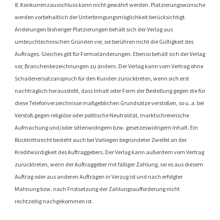
8. Konkurrenzausschluss kann nicht gewährt werden. Platzierungswünsche
werden vorbehaltlich der Unterbringungsmöglichkeit berücksichtigt.
Änderungen bisheriger Platzierungen behält sich der Verlag aus
umbruchtechnischen Gründen vor, sie berühren nicht die Gültigkeit des
Auftrages. Gleiches gilt für Formatänderungen. Ebenso behält sich der Verlag
vor, Branchenbezeichnungen zu ändern. Der Verlag kann vom Vertrag ohne
Schadenersatzanspruch für den Kunden zurücktreten, wenn sich erst
nachträglich herausstellt, dass Inhalt oder Form der Bestellung gegen die für
diese Telefonverzeichnisse maßgeblichen Grundsätze verstoßen, so u. a. bei
Verstoß gegen religiöse oder politische Neutralität, marktschreierische
Aufmachung und/oder sittenwidrigem bzw. gesetzeswidrigem Inhalt. Ein
Rücktrittsrecht besteht auch bei Vorliegen begründeter Zweifel an der
Kreditwürdigkeit des Auftraggebers. Der Verlag kann außerdem vom Vertrag
zurücktreten, wenn der Auftraggeber mit fälliger Zahlung, sei es aus diesem
Auftrag oder aus anderen Aufträgen in Verzug ist und nach erfolgter
Mahnung bzw. nach Fristsetzung der Zahlungsaufforderung nicht
rechtzeitig nachgekommen ist.