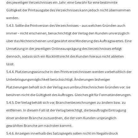
des jeweiligen Verzeichnisses ein Jahr; eine Gewähr für eine bestimmte
Gültigkeit der Printausgabe des Verzeichnisses kann jedoch nicht übernommen
werden.
5.4.3. Sollte die Printversion des Verzeichnisses – aus welchen Gründen auch
immer – nicht erscheinen, benachrichtigt der Verlag den Kunden unverzüglich
über das Nichterscheinen und gewährt eine Minderung des Auftragswertes. Eine
Umsetzung in der jeweiligen Onlineausprägung des Verzeichnisses erfolgt
dennoch, sodass sich ein Rücktrittsrecht des Kunden hieraus nicht ableiten
lässt.
5.4.4. Platzierungswünsche in den Printverzeichnissen werden vorbehaltlich der
Unterbringungsmöglichkeit berücksichtigt. Änderungen bisheriger
Platzierungen behält sich der Verlag aus umbruchtechnischen Gründen vor; sie
berühren nicht die Gültigkeit des Auftrages. Gleiches gilt für Formatänderungen.
5.4.5. Der Verlag behält sich vor, Branchenbezeichnungen zu ändern bzw. zu
entfernen. In diesem Fall ist der Verlag berechtigt, die beauftragte Eintragung
einer anderen Branche zuzuordnen, die der vom Kunden ursprünglich
gewählten Branche am nächsten kommt.
5.4.6. Anzeigen innerhalb des Satzspiegels sollen nicht im Negativdruck