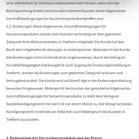
sind, erforderlich ist. Dies kann insbesondere der Fall sein, wenn sich die
Rechtsprechung ändert und eine oder mehrere Klauseln dieser Allgemeinen
Geschäftsbedingungen für Verzeichnisprodukte betroffen sind.
2.2. Änderungen dieser Allgemeinen Geschäftsbedingungen für
Verzeichnisprodukte werden dem Kunden rechtzeitig vor dem geplanten
Zeitpunkt ihres Wirksamwerdens in Textform mitgeteilt. Der Kunde hat das
Recht den mitgeteilten Änderungen zu widersprechen. Widerspricht der Kunde
den Änderungen nicht innerhalb einer angemessenen, durch den Verlag im
Einzelfall festgelegten Erklärungsfrist nach Zugang der Änderungsmitteilung in
Textform, werden die Änderungen zum geplanten Zeitpunkt wirksam und
Vertragsbestandteil. Der Kunde wird auf diese Folge in der Änderungsmitteilung
besonders hingewiesen. Widerspricht der Kunden den geänderten Allgemeinen
Geschäftsbedingungen für Verzeichnisprodukte, so steht dem Verlag ein
Sonderkündigungsrecht mit der Frist von einem Monat zu. Der Verlag hat dieses
Kündigungsrecht innerhalb von 4 Wochen nach Widerspruch des Kunden in
Textform auszuüben.
3. Änderungen der Verzeichnisprodukte und der Preise